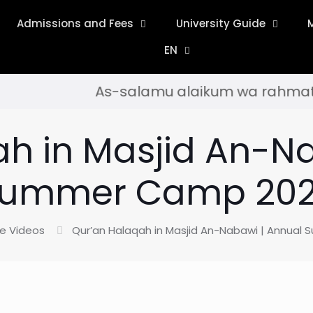
Admissions and Fees
University Guide
EN
As-salamu alaikum wa rahmatullahi wa barak
h in Masjid An-N
ummer Camp 20
e Videos
Qur’an Halaqah in Masjid An-Nabawi | Annua