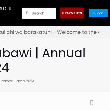
Misc
PAYMENTS
Login
atuh! - Welcome to the official website of t
abawi | Annual
24
l Summer Camp 2024